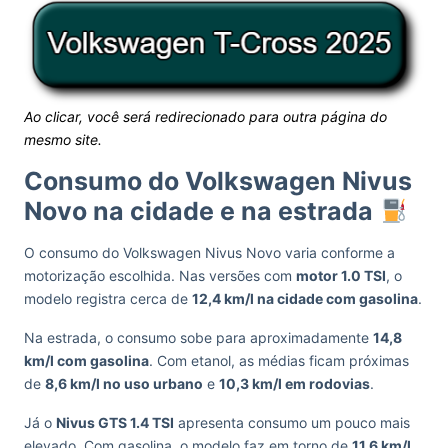
Ao clicar, você será redirecionado para outra página do
mesmo site.
Consumo do Volkswagen Nivus
Novo na cidade e na estrada
O consumo do Volkswagen Nivus Novo varia conforme a
motorização escolhida. Nas versões com
motor 1.0 TSI
, o
modelo registra cerca de
12,4 km/l na cidade com gasolina
.
Na estrada, o consumo sobe para aproximadamente
14,8
km/l com gasolina
. Com etanol, as médias ficam próximas
de
8,6 km/l no uso urbano
e
10,3 km/l em rodovias
.
Já o
Nivus GTS 1.4 TSI
apresenta consumo um pouco mais
elevado. Com gasolina, o modelo faz em torno de
11,6 km/l