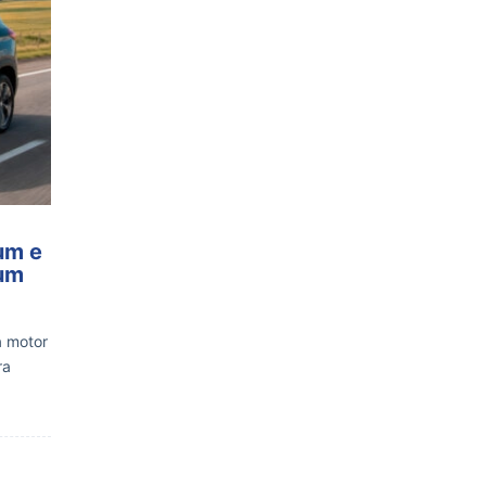
um e
 um
a motor
ra