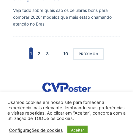
Veja tudo sobre quais são os celulares bons para
comprar 2026: modelos que mais estão chamando
atenção no Brasil
1
2
3
…
10
PRÓXIMO »
Usamos cookies em nosso site para fornecer a
experiência mais relevante, lembrando suas preferências
INÍCIO
e visitas repetidas. Ao clicar em “Aceitar”, concorda com a
utilização de TODOS os cookies.
CONTATO
POLÍTICA DE PRIVACIDADE
Configurações de cookies
Aceitar
TERMOS E CONDIÇÕES