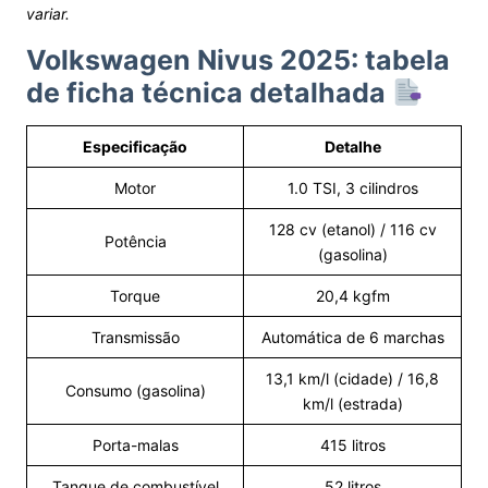
variar.
Volkswagen Nivus 2025: tabela
de ficha técnica detalhada
Especificação
Detalhe
Motor
1.0 TSI, 3 cilindros
128 cv (etanol) / 116 cv
Potência
(gasolina)
Torque
20,4 kgfm
Transmissão
Automática de 6 marchas
13,1 km/l (cidade) / 16,8
Consumo (gasolina)
km/l (estrada)
Porta-malas
415 litros
Tanque de combustível
52 litros